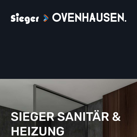
SIEGER SANITÄR &
HEIZUNG
WIRD ZU
OVENHAUSEN
Seit dem 1. April 2023 ist Thomas
Sieger mit seinem Team unter dem
Dach von OVENHAUSEN tätig.