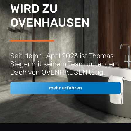
mehr erfahren
Kundennah trotz
Namenswechsel
Diese Übergabe verändert nichts an unserer
Verpflichtung, Kunden optimal zu betreuen. Wir sind
und bleiben Ihr zuverlässiger Partner in Sachen
Sanitär und Heizung, der Sie kompetent betreut.
Profitieren Sie zusätzlich von unserem erweiterten
Serviceangebot in den Bereichen