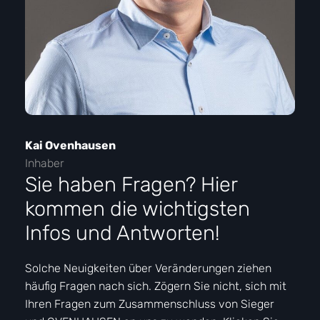
Sie haben Fragen? Hier
kommen die wichtigsten
Infos und Antworten!
Solche Neuigkeiten über Veränderungen ziehen
häufig Fragen nach sich. Zögern Sie nicht, sich mit
Ihren Fragen zum Zusammenschluss von Sieger
und OVENHAUSEN an uns zu wenden. Klicken Sie
einfach auf den Button.
Wer übernimmt zukünftig die
Wartung meiner Heizungsanlage?
Die Wartung Ihrer Heizungsanlage,
Serviceleistungen und Reparaturen übernimmt
das Team Ovenhausen. Zuverlässig, schnell
und freundlich.