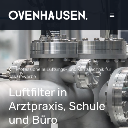
Professionelle Lüftungs- und Klimatechnik
für
das Gewerbe
Luftfilter in
Arztpraxis, Schule
und Büro